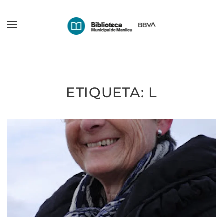
Skip
to
main
content
ETIQUETA:
L