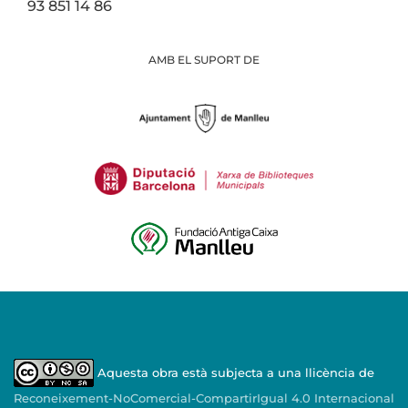
93 851 14 86
AMB EL SUPORT DE
Aquesta obra està subjecta a una llicència de
Reconeixement-NoComercial-CompartirIgual 4.0 Internacional