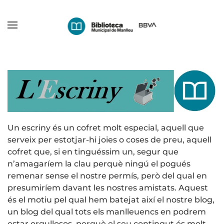
Skip
to
main
content
Un escriny és un cofret molt especial, aquell que
serveix per estotjar-hi joies o coses de preu, aquell
cofret que, si en tinguéssim un, segur que
n’amagaríem la clau perquè ningú el pogués
remenar sense el nostre permís, però del qual en
presumiríem davant les nostres amistats. Aquest
és el motiu pel qual hem batejat així el nostre blog,
un blog del qual tots els manlleuencs en podrem
estar orgullosos, perquè el seu contingut és molt