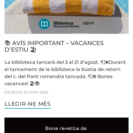
📚 AVÍS IMPORTANT – VACANCES
D’ESTIU 🏖️
La biblioteca tancarà del 3 al 21 d’agost. 📮❌Durant
el tancament de la biblioteca la bústia de retorn
del c. del Pont romandrà tancada. 📮❌ Bones
vacances! 🏖️📚
ESCRIT EL
25 JUNY 2026
.
LLEGIR-NE MÉS