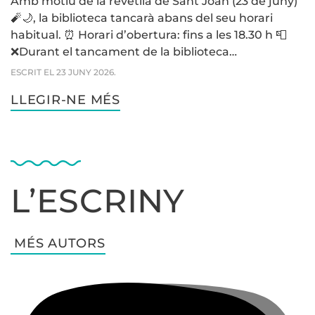
Amb motiu de la revetlla de Sant Joan (23 de juny)
🧨🌙, la biblioteca tancarà abans del seu horari
habitual. ⏰ Horari d’obertura: fins a les 18.30 h 📮
❌Durant el tancament de la biblioteca…
ESCRIT EL
23 JUNY 2026
.
LLEGIR-NE MÉS
L’ESCRINY
MÉS AUTORS