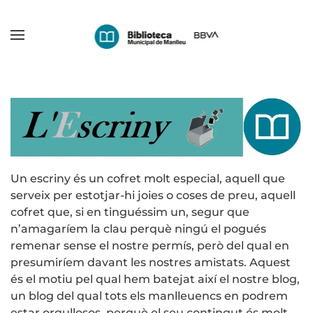
Skip
to
main
content
Un escriny és un cofret molt especial, aquell que
serveix per estotjar-hi joies o coses de preu, aquell
cofret que, si en tinguéssim un, segur que
n’amagaríem la clau perquè ningú el pogués
remenar sense el nostre permís, però del qual en
presumiríem davant les nostres amistats. Aquest
és el motiu pel qual hem batejat així el nostre blog,
un blog del qual tots els manlleuencs en podrem
estar orgullosos, perquè el seu contingut és molt