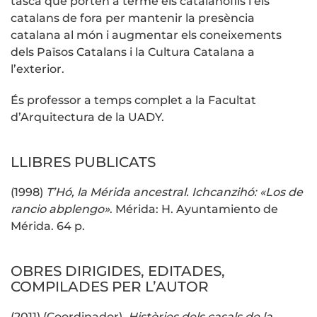
tasca que porten a terme els catalanòfils i els
catalans de fora per mantenir la presència
catalana al món i augmentar els coneixements
dels Països Catalans i la Cultura Catalana a
l’exterior.
És professor a temps complet a la Facultat
d’Arquitectura de la UADY.
LLIBRES PUBLICATS
(1998)
T’Hó, la Mérida ancestral. Ichcanzihó: «Los de
rancio abplengo»
. Mérida: H. Ayuntamiento de
Mérida. 64 p.
OBRES DIRIGIDES, EDITADES,
COMPILADES PER L’AUTOR
(2011) (Coordinador)
Històries dels casals de la