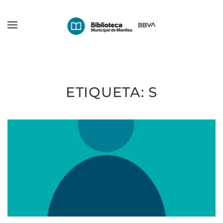
Skip
to
main
content
ETIQUETA:
S