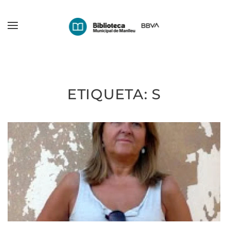
Skip
to
main
content
ETIQUETA:
S