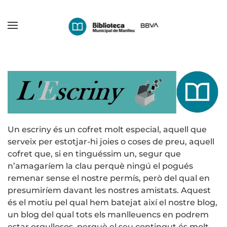
Skip
to
main
content
Un escriny és un cofret molt especial, aquell que
serveix per estotjar-hi joies o coses de preu, aquell
cofret que, si en tinguéssim un, segur que
n’amagaríem la clau perquè ningú el pogués
remenar sense el nostre permís, però del qual en
presumiríem davant les nostres amistats. Aquest
és el motiu pel qual hem batejat així el nostre blog,
un blog del qual tots els manlleuencs en podrem
estar orgullosos, perquè el seu contingut és molt