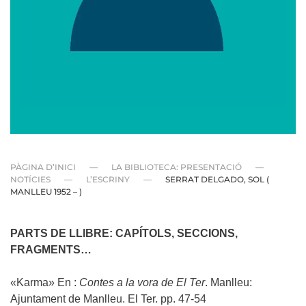
PÀGINA D’INICI
LA BIBLIOTECA: PRESENTACIÓ
NOTÍCIES
L’ESCRINY
SERRAT DELGADO, SOL (
MANLLEU 1952 – )
PARTS DE LLIBRE: CAPÍTOLS, SECCIONS,
FRAGMENTS…
«Karma» En :
Contes a la vora de El Ter
. Manlleu:
Ajuntament de Manlleu. El Ter. pp. 47-54