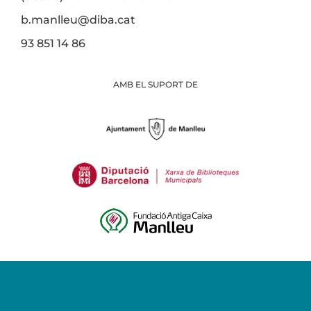
b.manlleu@diba.cat
93 851 14 86
AMB EL SUPORT DE