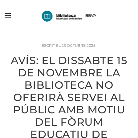
Skip
to
main
content
ESCRIT EL
23 OCTUBRE 2025
.
AVÍS: EL DISSABTE 15
DE NOVEMBRE LA
BIBLIOTECA NO
OFERIRÀ SERVEI AL
PÚBLIC AMB MOTIU
DEL FÒRUM
EDUCATIU DE