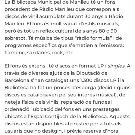
La Biblioteca Municipal de Manlleu té un fons
procedent de Ràdio Manlleu que correspon als
discos de vinil acumulats durant 30 anys a Ràdio
Manlleu. El fons és molt variat d’estils musicals,
però és tot un reflex cultural dels anys 80 o 90
sobretot. Té música de tipus “ràdio formula” i de
programes específics que s’emetien a l’emissora:
flamenc, sardanes, rock, etc.
El fons és extens i té discos en format LP i
singles.
A
través de diversos ajuts de la Diputació de
Barcelona s’han catalogat uns 1.300 discos LP i la
Biblioteca ha fet un procés d’esporga (decidir quins
discos es catalogaven pel seu interès musical), de
neteja física dels vinils, reparació de fundes i
ordenació i ubicació del fons en uns prestatges
ubicats a l’Espai Contijoch de la Biblioteca. Aquests
discos estan disponibles al préstec per a tots els
usuaris que ho desitgin, i prèvia reserva d’hora,