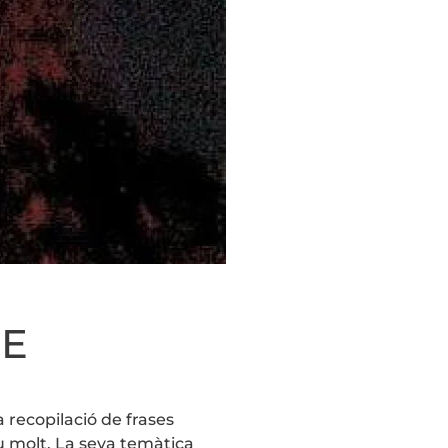
ME
a recopilació de frases
au molt. La seva temàtica