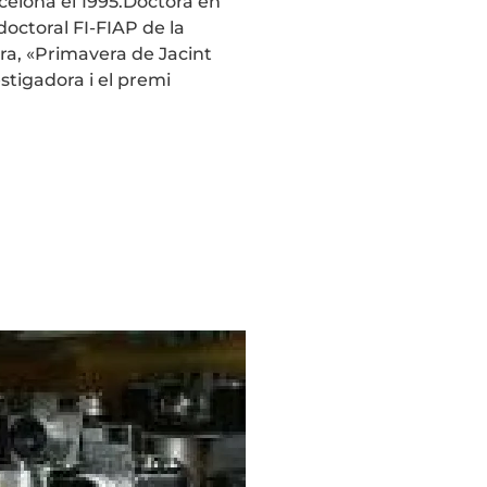
rcelona el 1995.Doctora en
doctoral FI-FIAP de la
ura, «Primavera de Jacint
stigadora i el premi