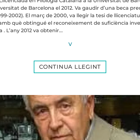
 Llicenciada en Filologia Catalana a la Universitat de Ba
iversitat de Barcelona el 2012. Va gaudir d’una beca pre
99-2002). El març de 2000, va llegir la tesi de llicenciat
, amb què obtingué el reconeixement de suficiència inve
 . L’any 2012 va obtenir...
V
CONTINUA LLEGINT