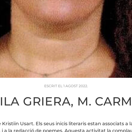
ESCRIT EL
1 AGOST 2022
.
ILA GRIERA, M. CAR
ristiin Usart. Els seus inicis literaris estan associats a l
s, i a la redacció de poemes. Aquesta activitat la compl