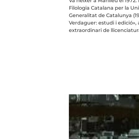
Va néixer a Manlleu el 1972.
Filologia Catalana per la Un
Generalitat de Catalunya (19
Verdaguer: estudi i edició»
extraordinari de llicenciatura