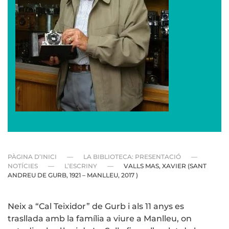
PÀGINA D’INICI
LA BIBLIOTECA: PRESENTACIÓ
NOTÍCIES
L’ESCRINY
VALLS MAS, XAVIER (SANT
ANDREU DE GURB, 1921 – MANLLEU, 2017 )
Neix a “Cal Teixidor” de Gurb i als 11 anys es
trasllada amb la família a viure a Manlleu, on