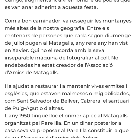
es van anar adherint a aquesta festa.
Com a bon caminador, va resseguir les muntanyes
més altes de la nostra geografia. Entre els
centenars de persones que cada segon diumenge
de juliol pugen al Matagalls, any rere any han vist
en Xavier. Qui no el recorda amb la seva
inseparable màquina de fotografiar al coll. No
endebades ha estat creador de l’Associació
d’Amics de Matagalls.
Ha ajudat a restaurar i a mantenir vives ermites i
esglésies, que estaven malmeses o mig oblidades,
com Sant Salvador de Bellver, Cabrera, el santuari
de Puig-Agut o d’altres.
L’any 1950 tingué lloc el primer aplec al Matagalls
organitzat pel Pare Illa. En un dinar posterior a
casa seva va proposar al Pare Illa constituir la que
és ara l’Associació d’amics dels Aplecs,