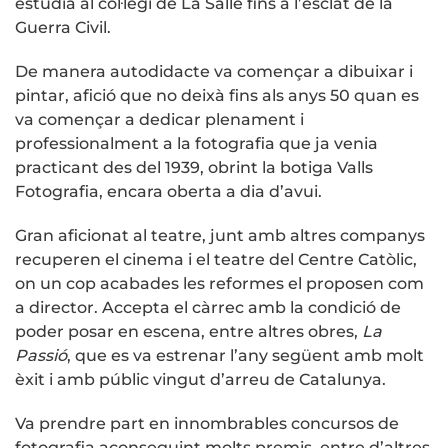
estudia al col·legi de La Salle fins a l’esclat de la
Guerra Civil.
De manera autodidacte va començar a dibuixar i
pintar, afició que no deixà fins als anys 50 quan es
va començar a dedicar plenament i
professionalment a la fotografia que ja venia
practicant des del 1939, obrint la botiga Valls
Fotografia, encara oberta a dia d’avui.
Gran aficionat al teatre, junt amb altres companys
recuperen el cinema i el teatre del Centre Catòlic,
on un cop acabades les reformes el proposen com
a director. Accepta el càrrec amb la condició de
poder posar en escena, entre altres obres,
La
Passió
, que es va estrenar l’any següent amb molt
èxit i amb públic vingut d’arreu de Catalunya.
Va prendre part en innombrables concursos de
fotografia aconseguint molts premis, entre d’altres