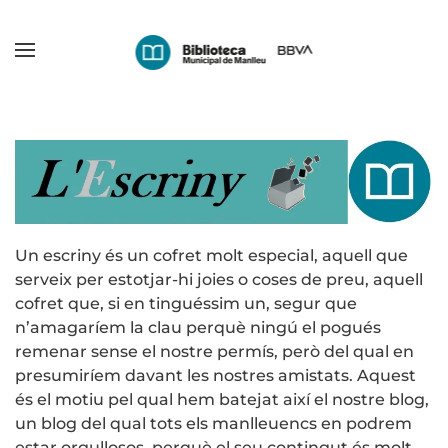
Skip
to
main
content
Un escriny és un cofret molt especial, aquell que
serveix per estotjar-hi joies o coses de preu, aquell
cofret que, si en tinguéssim un, segur que
n’amagaríem la clau perquè ningú el pogués
remenar sense el nostre permís, però del qual en
presumiríem davant les nostres amistats. Aquest
és el motiu pel qual hem batejat així el nostre blog,
un blog del qual tots els manlleuencs en podrem
estar orgullosos, perquè el seu contingut és molt