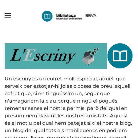
Skip
to
main
content
Un escriny és un cofret molt especial, aquell que
serveix per estotjar-hi joies o coses de preu, aquell
cofret que, si en tinguéssim un, segur que
n’amagaríem la clau perquè ningú el pogués
remenar sense el nostre permís, però del qual en
presumiríem davant les nostres amistats. Aquest
és el motiu pel qual hem batejat així el nostre blog,
un blog del qual tots els manlleuencs en podrem
estar orgullosos, perquè el seu contingut és molt