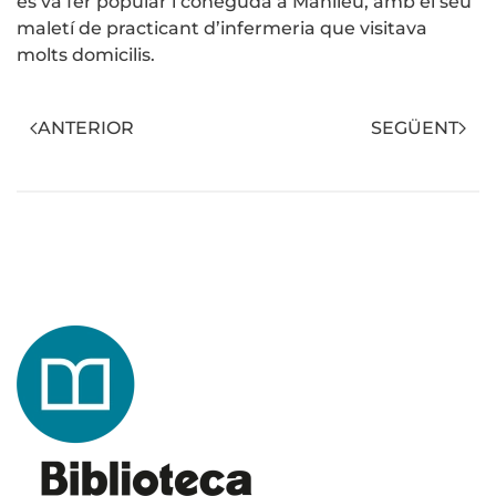
es va fer popular i coneguda a Manlleu, amb el seu
maletí de practicant d’infermeria que visitava
molts domicilis.
ANTERIOR
SEGÜENT