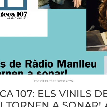
ESCRIT EL
19 FEBRER 2026
.
CA 107: ELS VINILS 
 TORNEN A SONAR! 