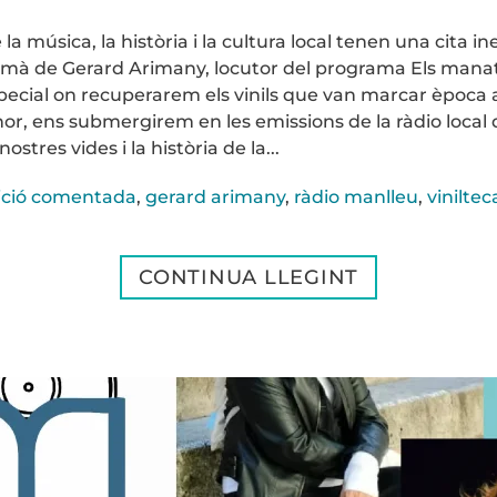
 música, la història i la cultura local tenen una cita ine
 mà de Gerard Arimany, locutor del programa Els manat
ecial on recuperarem els vinils que van marcar època a
nor, ens submergirem en les emissions de la ràdio local 
stres vides i la història de la...
ició comentada
,
gerard arimany
,
ràdio manlleu
,
viniltec
CONTINUA LLEGINT