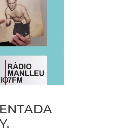
MENTADA
Y.