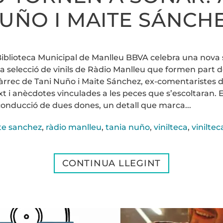
UÑO I MAITE SÁNCH
 Biblioteca Municipal de Manlleu BBVA celebra una nova s
selecció de vinils de Ràdio Manlleu que formen part d
 càrrec de Tani Nuño i Maite Sánchez, ex-comentaristes d
t i anècdotes vinculades a les peces que s’escoltaran. E
onducció de dues dones, un detall que marca...
te sanchez
,
ràdio manlleu
,
tania nuño
,
vinilteca
,
viniltec
CONTINUA LLEGINT