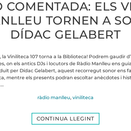
 COMENTADA: ELS V
NLLEU TORNEN A S
DÍDAC GELABERT
la Viniliteca 107 torna a la Biblioteca! Podrem gaudir 
, on els antics DJs i locutors de Ràdio Manlleu ens guia
uït per Dídac Gelabert, aquest recorregut sonor ens fa
, mentre els presents podran escoltar anècdotes i histò
..
ràdio manlleu
,
viniliteca
CONTINUA LLEGINT