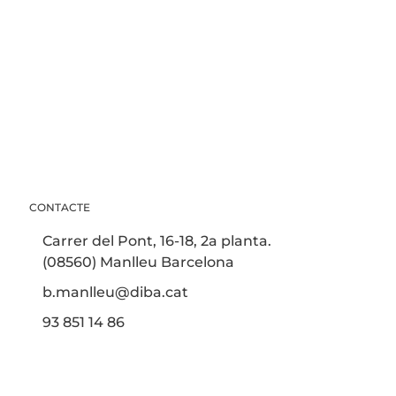
CONTACTE
Carrer del Pont, 16-18, 2a planta.
(08560) Manlleu Barcelona
b.manlleu@diba.cat
93 851 14 86