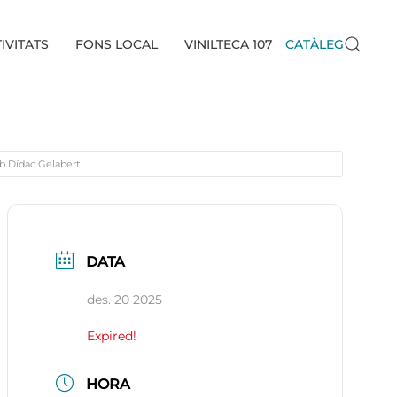
IVITATS
FONS LOCAL
VINILTECA 107
CATÀLEG
mb Dídac Gelabert
DATA
des. 20 2025
Expired!
HORA