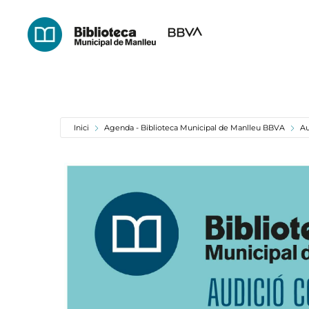
Skip
to
main
content
Inici
Agenda - Biblioteca Municipal de Manlleu BBVA
Au