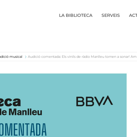
LA BIBLIOTECA
SERVEIS
ACT
dició musical
Audició comentada: Els vinils de ràdio Manlleu tornen a sonar! A