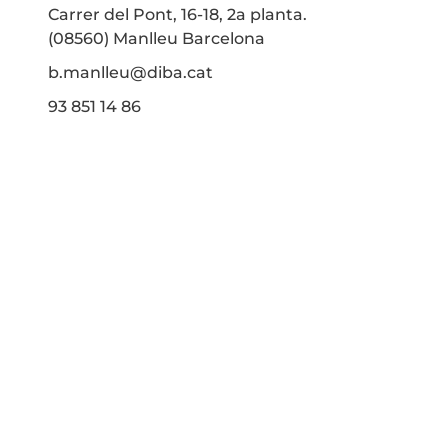
Carrer del Pont, 16-18, 2a planta.
(08560) Manlleu Barcelona
b.manlleu@diba.cat
93 851 14 86