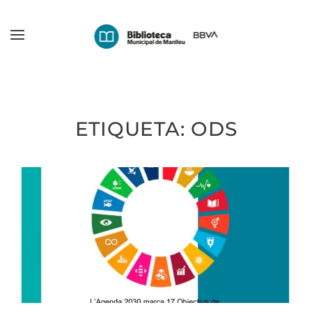
Skip
to
main
content
ETIQUETA:
ODS