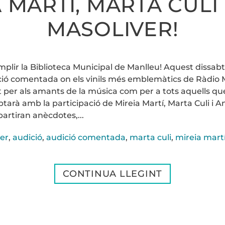
 MARTÍ, MARTA CULI
MASOLIVER!
mplir la Biblioteca Municipal de Manlleu! Aquest dissabte
dició comentada on els vinils més emblemàtics de Ràdio
 per als amants de la música com per a tots aquells que 
mptarà amb la participació de Mireia Martí, Marta Culi i 
rtiran anècdotes,...
er
,
audició
,
audició comentada
,
marta culi
,
mireia mart
CONTINUA LLEGINT