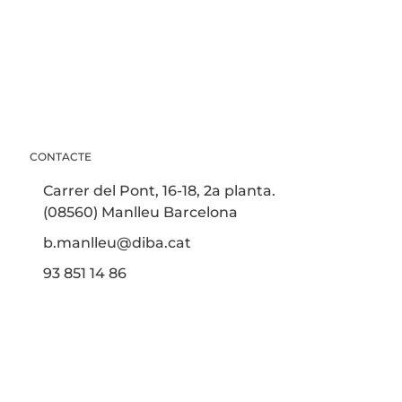
CONTACTE
Carrer del Pont, 16-18, 2a planta.
(08560) Manlleu Barcelona
b.manlleu@diba.cat
93 851 14 86