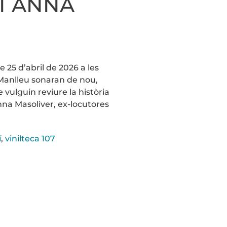
 I ANNA
 25 d’abril de 2026 a les
 Manlleu sonaran de nou,
vulguin reviure la història
Anna Masoliver, ex-locutores
í
,
vinilteca 107