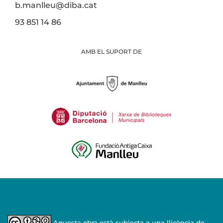
b.manlleu@diba.cat
93 851 14 86
AMB EL SUPORT DE
Aquesta obra està subjecta a una llicència de