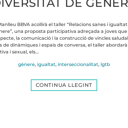
IVERSITAT DE GÈNE
anlleu BBVA acollirà el taller “Relacions sanes i igualt
ènere”, una proposta participativa adreçada a joves que
respecte, la comunicació i la construcció de vincles salu
vés de dinàmiques i espais de conversa, el taller abordar
va i sexual, els...
gènere
,
igualtat
,
interseccionalitat
,
lgtb
CONTINUA LLEGINT