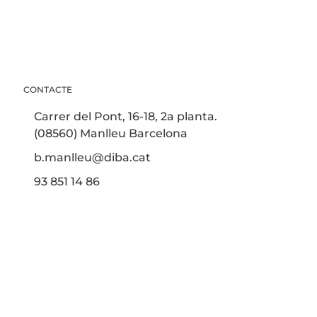
CONTACTE
Carrer del Pont, 16-18, 2a planta.
(08560) Manlleu Barcelona
b.manlleu@diba.cat
93 851 14 86