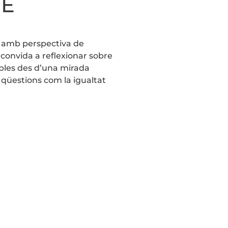
RE
at amb perspectiva de
 convida a reflexionar sobre
dables des d’una mirada
à qüestions com la igualtat