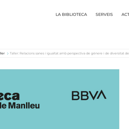
LA BIBLIOTECA
SERVEIS
ACT
ller
Taller: Relacions sanes i igualtat amb perspectiva de gènere i de diversitat 