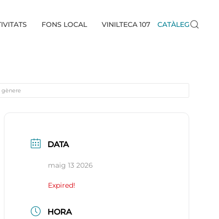
IVITATS
FONS LOCAL
VINILTECA 107
CATÀLEG
de gènere
DATA
maig 13 2026
Expired!
HORA