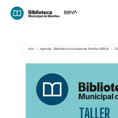
Skip
to
main
content
Inici
Agenda - Biblioteca Municipal de Manlleu BBVA
Ta