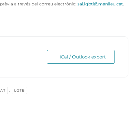
ó prèvia a través del correu electrònic:
sai.lgbti@manlleu.cat
.
+ iCal / Outlook export
,
TAT
LGTB