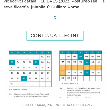
videoclips català. LLIBRES (2023) Postureo real i la
seva filosofia. [Manlleu]: Guillem Roma
R
CONTINUA LLEGINT
A
ESCRIT EL
3 MARÇ 2025
.
NO HI HA COMENTARIS
📚