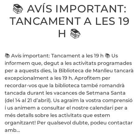
AVÍS
📚 AVÍS IMPORTANT:
IMPORTANT
TANCAMEN
TANCAMENT A LES 19
A
LES
19
H 📚
H
📚
📚 Avís important: Tancament a les 19 h 📚 Us
informem que, degut a les activitats programades
per a aquests dies, la Biblioteca de Manlleu tancarà
excepcionalment a les 19 h. Aprofitem per
recordar-vos que la biblioteca també romandrà
tancada durant les vacances de Setmana Santa
(del 14 al 21 d’abril). Us agraïm la vostra comprensió
i us animem a consultar el nostre calendari per a
més detalls sobre les activitats que estem
organitzant! Per qualsevol dubte, podeu contactar
amb...