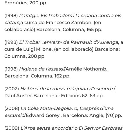
Empúries, 200 pp.
(1998)
Paratge. Els trobadors i la croada contra els
càtars,
a cursa de Francesco Zambon. (en
col.laboració) Barcelona: Columna, 165 pp.
(1998)
El Trobar «envers» de Raimault d’Aurenga
, a
cura de Luigi Milone. (en col.laboració) Barcelona:
Columna, 208 pp.
(1998)
Higiene de l’assassí
/Amélie Nothomb.
Barcelona: Columna, 162 pp.
(2002)
Història de la meva màquina d’escriure
/
Paul Auster.Barcelona : Edicions 62. 63 pp.
(2008)
La Colla Mata-Degolla, o, Després d’una
excursió
/Edward Gorey . Barcelona: Angle, [70]pp.
(2009)
L’Arpa sense encordar o El Senyor Earbrass