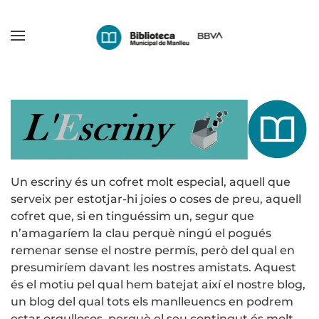
Skip
to
main
content
Un escriny és un cofret molt especial, aquell que
serveix per estotjar-hi joies o coses de preu, aquell
cofret que, si en tinguéssim un, segur que
n’amagaríem la clau perquè ningú el pogués
remenar sense el nostre permís, però del qual en
presumiríem davant les nostres amistats. Aquest
és el motiu pel qual hem batejat així el nostre blog,
un blog del qual tots els manlleuencs en podrem
estar orgullosos, perquè el seu contingut és molt