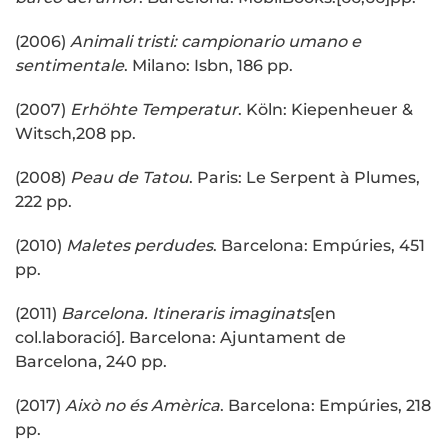
(2006)
Animali tristi: campionario umano e
sentimentale
. Milano: Isbn, 186 pp.
(2007)
Erhöhte Temperatur
. Köln: Kiepenheuer &
Witsch,208 pp.
(2008)
Peau de Tatou
. Paris: Le Serpent à Plumes,
222 pp.
(2010)
Maletes perdudes
. Barcelona: Empúries, 451
pp.
(2011)
Barcelona. Itineraris imaginats
[en
col.laboració]
.
Barcelona: Ajuntament de
Barcelona, 240 pp.
(2017)
Això no és Amèrica
. Barcelona: Empúries, 218
pp.