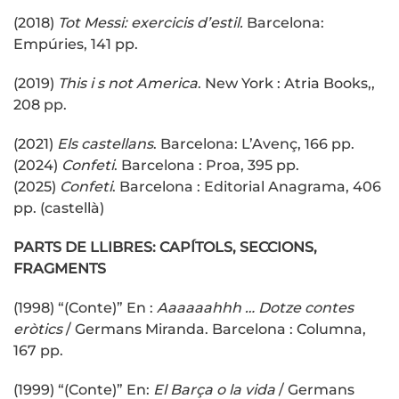
(2018)
Tot Messi: exercicis d’estil.
Barcelona:
Empúries, 141 pp.
(2019)
This i s not America
. New York : Atria Books,,
208 pp.
(2021)
Els castellans
. Barcelona: L’Avenç, 166 pp.
(2024)
Confeti
. Barcelona : Proa, 395 pp.
(2025)
Confeti
. Barcelona : Editorial Anagrama, 406
pp. (castellà)
PARTS DE LLIBRES: CAPÍTOLS, SECCIONS,
FRAGMENTS
(1998) “(Conte)” En :
Aaaaaahhh … Dotze contes
eròtics
/ Germans Miranda. Barcelona : Columna,
167 pp.
(1999) “(Conte)” En:
El Barça o la vida
/ Germans