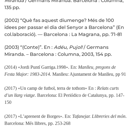
Miranda
/ Germans Miranda. Barcelona : Columna,
135 pp.
(2002) “Què fas aquest diumenge? Més de 100
idees per passar el dia del Senyor a Barcelona” (En
col.laboració). — Barcelona : La Magrana, pp. 71-81
(2003) “(Conte)”. En :
Adéu, Pujol!
/ Germans
Miranda. – Barcelona : Columna, 2003, 154 pp.
(2014) «Jordi Puntí Garriga.1998». En:
Manlleu, pregons de
Festa Major: 1983-2014.
Manlleu: Ajuntament de Manlleu, pp 91
(2017) «Un camp de futbol, terra de tothom» En :
Relats curts
d’un llarg viatge
. Barcelona: El Periódico de Catalunya, pp. 147-
150
(2017) «L’aprenent de Borges». En:
Tafanejar. Llibreries del món
.
Barcelona: Més llibres, pp. 253-268