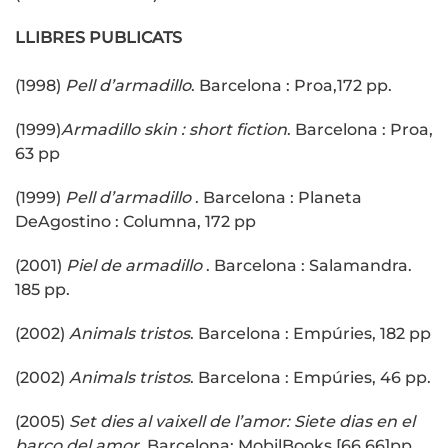
LLIBRES PUBLICATS
(1998)
Pell d’armadillo
. Barcelona : Proa,172 pp.
(1999)
Armadillo skin : short fiction
. Barcelona : Proa,
63 pp
(1999)
Pell d’armadillo
. Barcelona : Planeta
DeAgostino : Columna, 172 pp
(2001)
Piel de armadillo
. Barcelona : Salamandra.
185 pp.
(2002)
Animals tristos
. Barcelona : Empúries, 182 pp
(2002)
Animals tristos
. Barcelona : Empúries, 46 pp.
(2005)
Set dies al vaixell de l’amor: Siete dias en el
barco del amor
. Barcelona: MobilBooks.[66,66]pp.