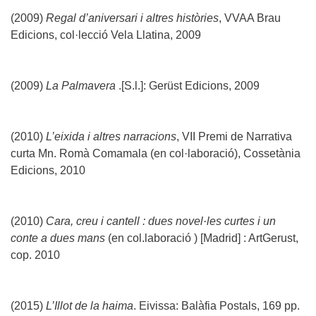
(2009)
Regal d’aniversari i altres històries
, VVAA Brau
Edicions, col·lecció Vela Llatina, 2009
(2009)
La Palmavera
.[S.l.]: Gerüst Edicions, 2009
(2010)
L’eixida i altres narracions
, VII Premi de Narrativa
curta Mn. Romà Comamala (en col·laboració), Cossetània
Edicions, 2010
(2010)
Cara, creu i cantell : dues novel·les curtes i un
conte a dues mans
(en col.laboració ) [Madrid] : ArtGerust,
cop. 2010
(2015)
L’Illot de la haima
. Eivissa: Balàfia Postals, 169 pp.