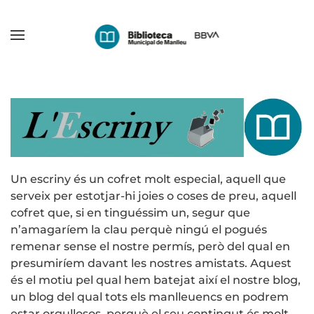
Skip
to
main
content
Un escriny és un cofret molt especial, aquell que
serveix per estotjar-hi joies o coses de preu, aquell
cofret que, si en tinguéssim un, segur que
n’amagaríem la clau perquè ningú el pogués
remenar sense el nostre permís, però del qual en
presumiríem davant les nostres amistats. Aquest
és el motiu pel qual hem batejat així el nostre blog,
un blog del qual tots els manlleuencs en podrem
estar orgullosos, perquè el seu contingut és molt