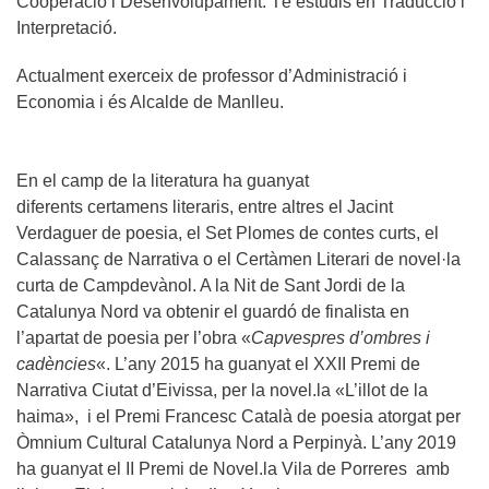
Cooperació i Desenvolupament. Té estudis en Traducció i
Interpretació.
Actualment exerceix de professor d’Administració i
Economia i és Alcalde de Manlleu.
En el camp de la literatura ha guanyat
diferents certamens literaris, entre altres el Jacint
Verdaguer de poesia, el Set Plomes de contes curts, el
Calassanç de Narrativa o el Certàmen Literari de novel·la
curta de Campdevànol. A la Nit de Sant Jordi de la
Catalunya Nord va obtenir el guardó de finalista en
l’apartat de poesia per l’obra «
Capvespres d’ombres i
cadències
«. L’any 2015 ha guanyat el
XXII Premi de
Narrativa Ciutat d’Eivissa, per la novel.la «L’illot de la
haima», i el Premi Francesc Català de poesia atorgat per
Òmnium Cultural Catalunya Nord a Perpinyà. L’any 2019
ha guanyat el II Premi de Novel.la Vila de Porreres amb