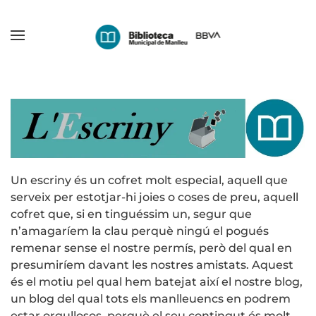
Skip
to
main
content
Un escriny és un cofret molt especial, aquell que
serveix per estotjar-hi joies o coses de preu, aquell
cofret que, si en tinguéssim un, segur que
n’amagaríem la clau perquè ningú el pogués
remenar sense el nostre permís, però del qual en
presumiríem davant les nostres amistats. Aquest
és el motiu pel qual hem batejat així el nostre blog,
un blog del qual tots els manlleuencs en podrem
estar orgullosos, perquè el seu contingut és molt