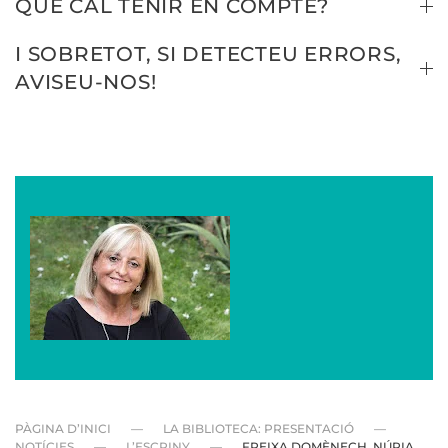
QUÈ CAL TENIR EN COMPTE?
I SOBRETOT, SI DETECTEU ERRORS,
AVISEU-NOS!
PÀGINA D’INICI
LA BIBLIOTECA: PRESENTACIÓ
NOTÍCIES
L’ESCRINY
FREIXA DOMÈNECH, NÚRIA