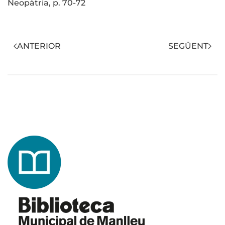
Neopàtria, p. 70-72
ANTERIOR
SEGÜENT