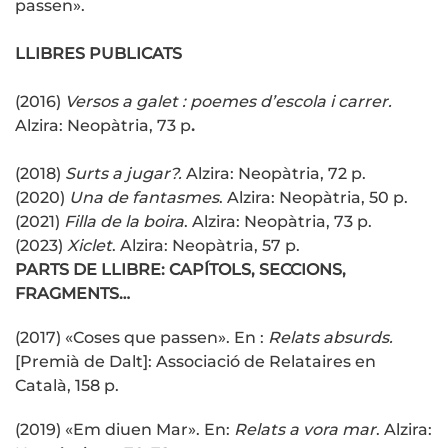
passen».
LLIBRES PUBLICATS
(2016)
Versos a galet : poemes d’escola i carrer.
Alzira: Neopàtria, 73 p
.
(2018)
Surts a jugar?.
Alzira: Neopàtria, 72 p.
(2020)
Una de fantasmes
. Alzira: Neopàtria, 50 p.
(2021)
Filla de la boira
. Alzira: Neopàtria, 73 p.
(2023)
Xiclet
. Alzira: Neopàtria, 57 p.
PARTS DE LLIBRE: CAPÍTOLS, SECCIONS,
FRAGMENTS…
(2017) «Coses que passen». En :
Relats absurds.
[Premià de Dalt]: Associació de Relataires en
Català, 158 p.
(2019) «Em diuen Mar». En:
Relats a vora mar
. Alzira: