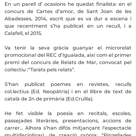
En un parell d’
ocasions
he quedat finalista: en el
concurs de Cartes d’amor, de Sant Joan de les
Abadesses, 2014, escrit que es va dur a escena i
que recentment s’ha publicat en un recull, i a
Calafell, el 2015.
Va tenir la seva gràcia guanyar el microrelat
promocional del REC d’Igualada, així com el primer
premi del concurs de Relats de Mar, convocat pel
col·lectiu :“Tarats pels relats”.
S’han publicat poemes en revistes, reculls
col.lectius (Ed. Neopàtria) i en el llibre de text de
català de 2n de primària (Ed.Cruïlla).
He fet visible la poesia en recitals, escoles,
passejades literàries, presentacions, accions de
carrer… Alhora s’han difós mitjançant l’espectacle
multidisciplinari, de creació pròpia: “Pinzellades