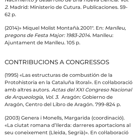
2.
Madrid: Ministerio de Cutura. Publicaciones. 59-
62 p.
(2014)» Miquel Molist Montañà.2001″. En:
Manlleu,
pregons de Festa Major: 1983-2014
. Manlleu:
Ajuntament de Manlleu. 105 p.
CONTRIBUCIONS A CONGRESSOS
(1995) «Las estructuras de combustión de la
Protohistoria en la Cataluña litoral». En col·laboració
amb altres autors.
Actas del XXI Congreso Nacional
de Arqueología, Vol. 3.
Aragón: Gobierno de
Aragón, Centro del Libro de Aragón. 799-824 p.
(2003) Genera i Monells, Margarida (coordinació).
«La ciutat romana d’Ilerda: darreres aportacions al
seu coneixement (Lleida, Segrià)». En col·laboració