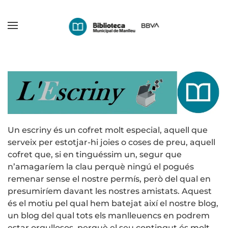
Skip
to
main
content
Un escriny és un cofret molt especial, aquell que
serveix per estotjar-hi joies o coses de preu, aquell
cofret que, si en tinguéssim un, segur que
n’amagaríem la clau perquè ningú el pogués
remenar sense el nostre permís, però del qual en
presumiríem davant les nostres amistats. Aquest
és el motiu pel qual hem batejat així el nostre blog,
un blog del qual tots els manlleuencs en podrem
estar orgullosos, perquè el seu contingut és molt