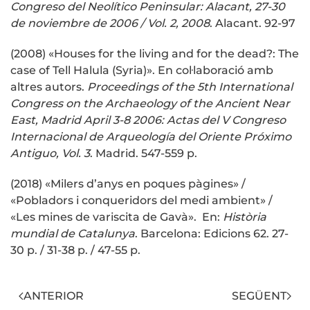
Congreso del Neolítico Peninsular: Alacant, 27-30
de noviembre de 2006 / Vol. 2, 2008
. Alacant. 92-97
(2008) «Houses for the living and for the dead?: The
case of Tell Halula (Syria)». En col·laboració amb
altres autors.
Proceedings of the 5th International
Congress on the Archaeology of the Ancient Near
East, Madrid April 3-8 2006: Actas del V Congreso
Internacional de Arqueología del Oriente Próximo
Antiguo, Vol. 3
. Madrid. 547-559 p.
(2018) «Milers d’anys en poques pàgines» /
«Pobladors i conqueridors del medi ambient» /
«Les mines de variscita de Gavà». En:
Història
mundial de Catalunya
. Barcelona: Edicions 62. 27-
30 p. / 31-38 p. / 47-55 p.
ANTERIOR
SEGÜENT