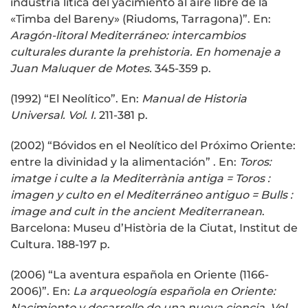
industria lítica del yacimiento al aire libre de la
«Timba del Bareny» (Riudoms, Tarragona)”. En:
Aragón-litoral Mediterráneo: intercambios
culturales durante la prehistoria. En homenaje a
Juan Maluquer de Motes.
345-359 p.
(1992) “El Neolítico”. En:
Manual de Historia
Universal. Vol. I.
211-381 p.
(2002) “Bóvidos en el Neolítico del Próximo Oriente:
entre la divinidad y la alimentación” . En:
Toros:
imatge i culte a la Mediterrània antiga = Toros :
imagen y culto en el Mediterráneo antiguo = Bulls :
image and cult in the ancient Mediterranean
.
Barcelona: Museu d’Història de la Ciutat, Institut de
Cultura. 188-197 p.
(2006) “La aventura española en Oriente (1166-
2006)”. En:
La arqueología española en Oriente:
Nacimiento y desarrollo de una nueva ciencia. Vol.