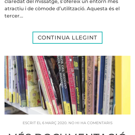
claredat del missatge, s’ofereix un entorn més
atractiu i de còmode d’utilització. Aquesta és el
tercer...
CONTINUA LLEGINT
A
ESCRIT EL
6 MARÇ 2020
.
NO HI HA COMENTARIS
MÉS
DOCUMENT