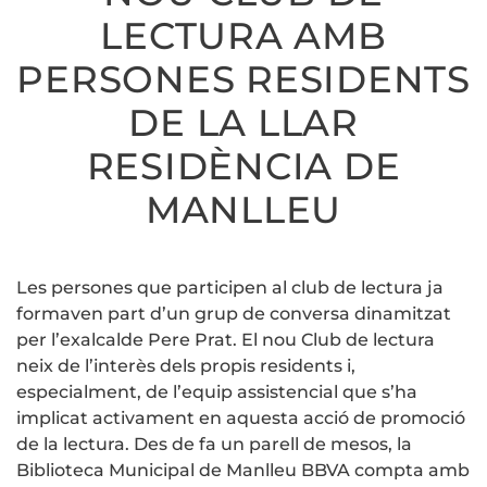
LECTURA
LECTURA AMB
AMB
PERSONES
RESIDENTS
PERSONES RESIDENTS
DE
LA
DE LA LLAR
LLAR
RESIDÈNCIA
DE
RESIDÈNCIA DE
MANLLEU
MANLLEU
Les persones que participen al club de lectura ja
formaven part d’un grup de conversa dinamitzat
per l’exalcalde Pere Prat. El nou Club de lectura
neix de l’interès dels propis residents i,
especialment, de l’equip assistencial que s’ha
implicat activament en aquesta acció de promoció
de la lectura. Des de fa un parell de mesos, la
Biblioteca Municipal de Manlleu BBVA compta amb