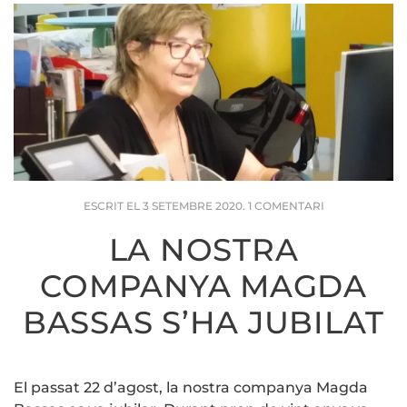
A
ESCRIT EL
3 SETEMBRE 2020
.
1 COMENTARI
LA
NOSTRA
LA NOSTRA
COMPANYA
MAGDA
COMPANYA MAGDA
BASSAS
S’HA
JUBILAT
BASSAS S’HA JUBILAT
El passat 22 d’agost, la nostra companya Magda