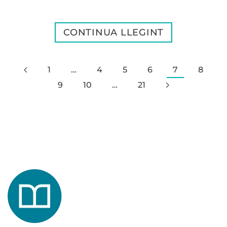
CONTINUA LLEGINT
1
…
4
5
6
7
8
9
10
…
21