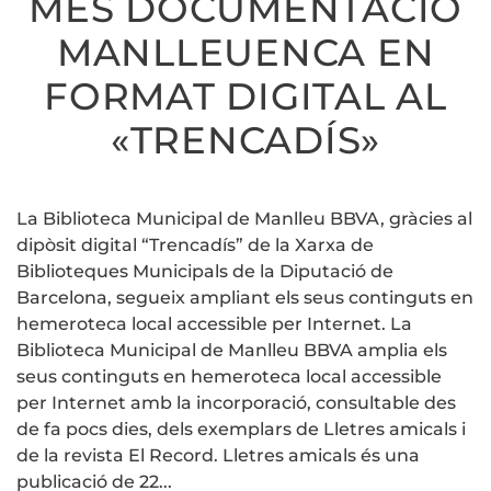
MÉS DOCUMENTACIÓ
MANLLEUE
EN
MANLLEUENCA EN
FORMAT
DIGITAL
AL
FORMAT DIGITAL AL
«TRENCADÍ
«TRENCADÍS»
La Biblioteca Municipal de Manlleu BBVA, gràcies al
dipòsit digital “Trencadís” de la Xarxa de
Biblioteques Municipals de la Diputació de
Barcelona, segueix ampliant els seus continguts en
hemeroteca local accessible per Internet. La
Biblioteca Municipal de Manlleu BBVA amplia els
seus continguts en hemeroteca local accessible
per Internet amb la incorporació, consultable des
de fa pocs dies, dels exemplars de Lletres amicals i
de la revista El Record. Lletres amicals és una
publicació de 22...