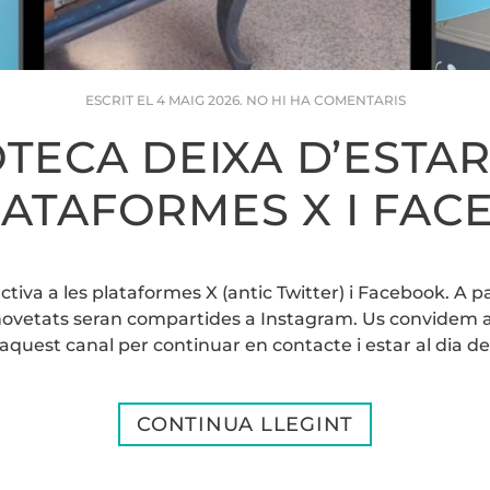
A
ESCRIT EL
4 MAIG 2026
.
NO HI HA COMENTARIS
LA
BIBLIOTECA
OTECA DEIXA D’ESTAR
DEIXA
D’ESTAR
ACTIVA
LATAFORMES X I FAC
A
LES
PLATAFORM
X
I
ctiva a les plataformes X (antic Twitter) i Facebook. A par
FACEBOOK.
 i novetats seran compartides a Instagram. Us convidem 
aquest canal per continuar en contacte i estar al dia de
CONTINUA LLEGINT