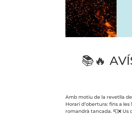
📚🔥 AV
Amb motiu de la revetlla de 
Horari d’obertura: fins a le
romandrà tancada. 📮❌ Us d