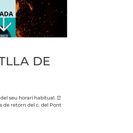
ETLLA DE
T
 del seu horari habitual. ⏰
a de retorn del c. del Pont