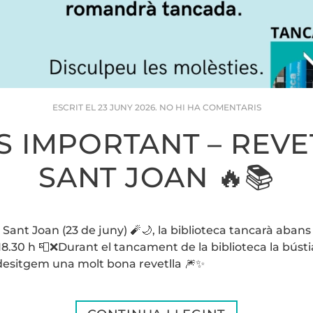
A
ESCRIT EL
23 JUNY 2026
.
NO HI HA COMENTARIS
📚
🔥
ÍS IMPORTANT – REV
AVÍS
IMPORTAN
–
SANT JOAN 🔥📚
REVETLLA
DE
SANT
JOAN
🔥
Sant Joan (23 de juny) 🧨🌙, la biblioteca tancarà abans
📚
s 18.30 h 📮❌Durant el tancament de la biblioteca la bústi
esitgem una molt bona revetlla 🎆✨