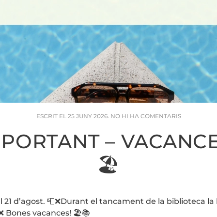
A
ESCRIT EL
25 JUNY 2026
.
NO HI HA COMENTARIS
📚
AVÍS
IMPORTANT – VACANCE
IMPORTAN
–
VACANCES
🏖️
D’ESTIU
🏖️
l 21 d’agost. 📮❌Durant el tancament de la biblioteca la 
 Bones vacances! 🏖️📚