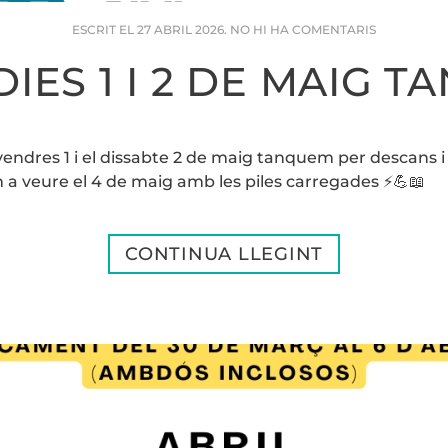
A
ESCRIT EL
27 ABRIL 2026
.
NO HI HA COMENTARIS
ELS
DIES
DIES 1 I 2 DE MAIG T
1
I
2
DE
MAIG
endres 1 i el dissabte 2 de maig tanquem per descans i 
TANCAT
m a veure el 4 de maig amb les piles carregades ⚡💪📖
CONTINUA LLEGINT