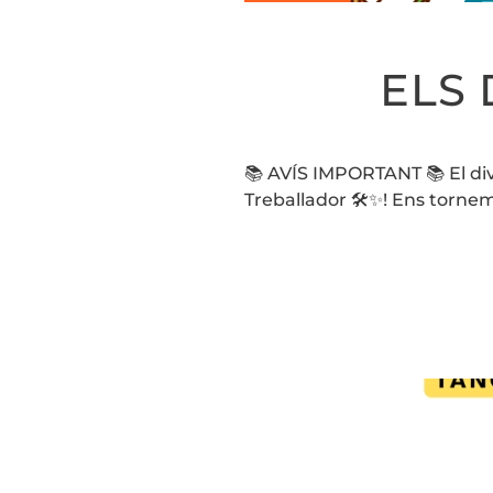
ELS 
📚 AVÍS IMPORTANT 📚 El div
Treballador 🛠️✨! Ens torne