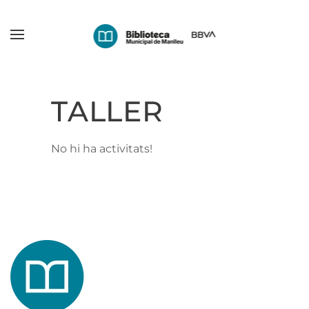
Skip
to
main
content
TALLER
No hi ha activitats!