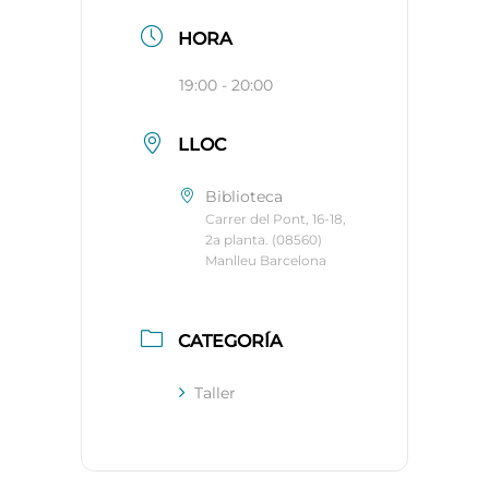
HORA
19:00 - 20:00
LLOC
Biblioteca
Carrer del Pont, 16-18,
2a planta. (08560)
Manlleu Barcelona
CATEGORÍA
Taller