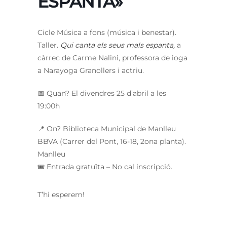
ESPANTA»
Cicle Música a fons (música i benestar).
Taller.
Qui canta els seus mals espanta,
a
càrrec de Carme Nalini, professora de ioga
a Narayoga Granollers i actriu.
📅 Quan? El divendres 25 d’abril a les
19:00h
📍 On? Biblioteca Municipal de Manlleu
BBVA (Carrer del Pont, 16-18, 2ona planta).
Manlleu
🎟️ Entrada gratuïta – No cal inscripció.
T’hi esperem!