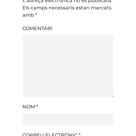
L'adreça electrònica no es publicarà.
Els camps necessaris estan marcats
amb
*
COMENTARI
NOM
*
CORREU ELECTRÒNIC
*