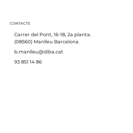
CONTACTE
Carrer del Pont, 16-18, 2a planta.
(08560) Manlleu Barcelona
b.manlleu@diba.cat
93 851 14 86