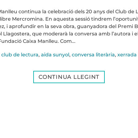
Manlleu continua la celebració dels 20 anys del Club d
l llibre Mercromina. En aquesta sessió tindrem l’oportu
ez, i aprofundir en la seva obra, guanyadora del Premi 
 Llagostera, que moderarà la conversa amb l’autora i el 
 Fundació Caixa Manlleu. Com...
 club de lectura
,
aida sunyol
,
conversa literària
,
xerrada 
CONTINUA LLEGINT