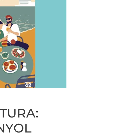
TURA:
NYOL