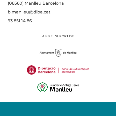
(08560) Manlleu Barcelona
b.manlleu@diba.cat
93 851 14 86
AMB EL SUPORT DE