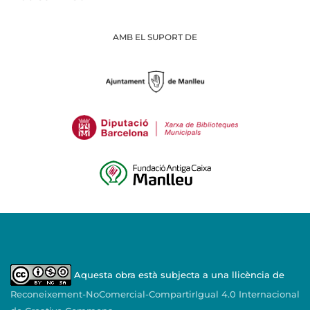
AMB EL SUPORT DE
Aquesta obra està subjecta a una llicència de
Reconeixement-NoComercial-CompartirIgual 4.0 Internacional