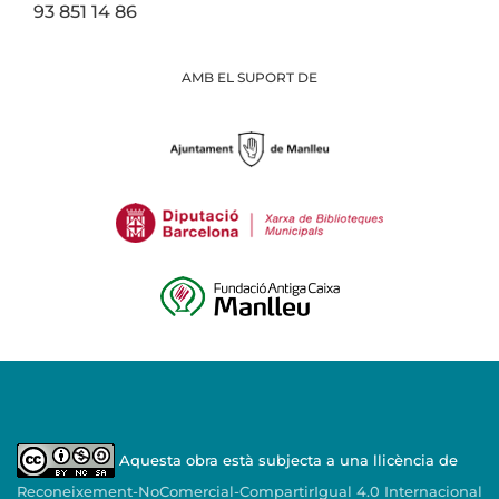
93 851 14 86
AMB EL SUPORT DE
Aquesta obra està subjecta a una llicència de
Reconeixement-NoComercial-CompartirIgual 4.0 Internacional