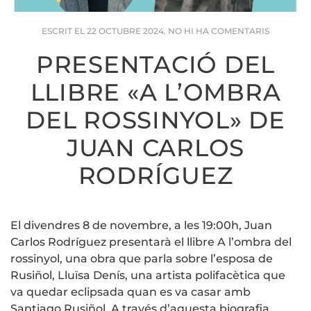
A
ESCRIT EL
22 OCTUBRE 2024
.
NO HI HA COMENTARIS
PRESENT
DEL
PRESENTACIÓ DEL
LLIBRE
«A
LLIBRE «A L’OMBRA
L’OMBRA
DEL
ROSSINY
DEL ROSSINYOL» DE
DE
JUAN
JUAN CARLOS
CARLOS
RODRÍGU
RODRÍGUEZ
El divendres 8 de novembre, a les 19:00h, Juan
Carlos Rodríguez presentarà el llibre A l’ombra del
rossinyol, una obra que parla sobre l’esposa de
Rusiñol, Lluïsa Denís, una artista polifacètica que
va quedar eclipsada quan es va casar amb
Santiago Rusiñol. A través d’aquesta biografia