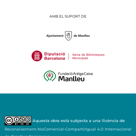
AMB EL SUPORT DE
Aquesta obra està subjecta a una llicència de
Reconeixement-NoComercial-CompartirIgual 4.0 Internacional