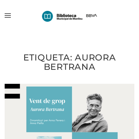
Skip
to
main
content
ETIQUETA:
AURORA
BERTRANA