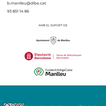
b.manlleu@diba.cat
93 851 14 86
AMB EL SUPORT DE