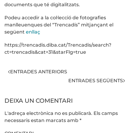
documents que té digitalitzats.
Podeu accedir a la col·lecció de fotografies
manlleuenques del “Trencadís” mitjançant el
següent
enllaç
https://trencadis.diba.cat/Trencadis/search?
ct=trencadis&cat=31&starFlg=true
ENTRADES ANTERIORS
ENTRADES SEGÜENTS
DEIXA UN COMENTARI
L'adreça electrònica no es publicarà. Els camps
necessaris estan marcats amb
*