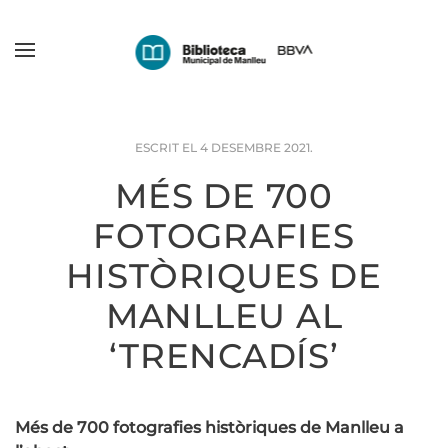
Skip
to
main
content
ESCRIT EL
4 DESEMBRE 2021
.
MÉS DE 700
FOTOGRAFIES
HISTÒRIQUES DE
MANLLEU AL
‘TRENCADÍS’
Més de 700 fotografies històriques de Manlleu a