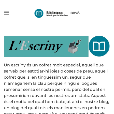
Skip
to
main
content
Un escriny és un cofret molt especial, aquell que
serveix per estotjar-hi joies o coses de preu, aquell
cofret que, si en tinguéssim un, segur que
n’amagaríem la clau perquè ningú el pogués
remenar sense el nostre permís, però del qual en
presumiríem davant les nostres amistats. Aquest
és el motiu pel qual hem batejat així el nostre blog,
un blog del qual tots els manlleuencs en podrem
estar orgullosos, perquè el seu contingut és molt