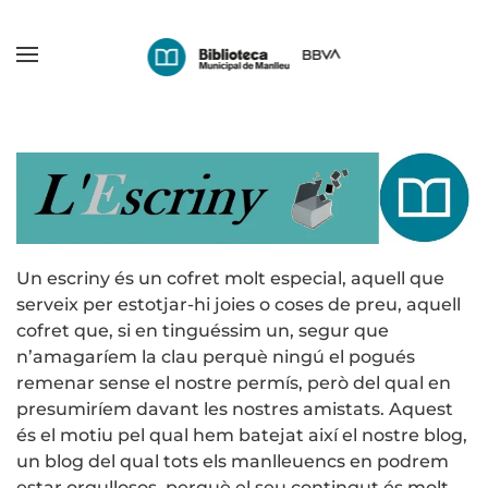
Skip
to
main
content
Un escriny és un cofret molt especial, aquell que
serveix per estotjar-hi joies o coses de preu, aquell
cofret que, si en tinguéssim un, segur que
n’amagaríem la clau perquè ningú el pogués
remenar sense el nostre permís, però del qual en
presumiríem davant les nostres amistats. Aquest
és el motiu pel qual hem batejat així el nostre blog,
un blog del qual tots els manlleuencs en podrem
estar orgullosos, perquè el seu contingut és molt