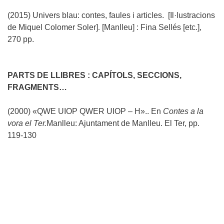
(2015) Univers blau: contes, faules i articles.
[Il·lustracions
de Miquel Colomer Soler]
.
[Manlleu] : Fina Sellés [etc.],
270 pp.
PARTS DE LLIBRES : CAPÍTOLS, SECCIONS,
FRAGMENTS…
(2000) «QWE UIOP QWER UIOP – H».. En
Contes a la
vora el Ter.
Manlleu: Ajuntament de Manlleu. El Ter, pp.
119-130