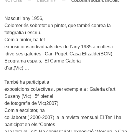
NOTÍCIES
L’ESCRINY
COLOMER SOLER, MIQUEL
Nascut l’any 1956,
Colomer és sobretot un pintor, que també conrea la
fotografia i escriu.
Com a pintor, ha fet
exposicions individuals des de l’any 1985 a moltes i
diverses galeries
: Can Puget, Casa Elizalde(BCN),
Ecograma espais, El Carme Galeria
d’art(Vic) …
També ha participat a
exposicions col.ectives , per exemple a : Galeria d’art
Susany (Vic) , 5ª bienal
de fotografia de Vic(2007)
Com a escriptor, ha
col.laborat ( 2000-2007) a la revista mensual El Ter, i ha
participat en els “Contes
a la vora el Ter”. Ha comissariat l’exposició “Mercuri, a Can