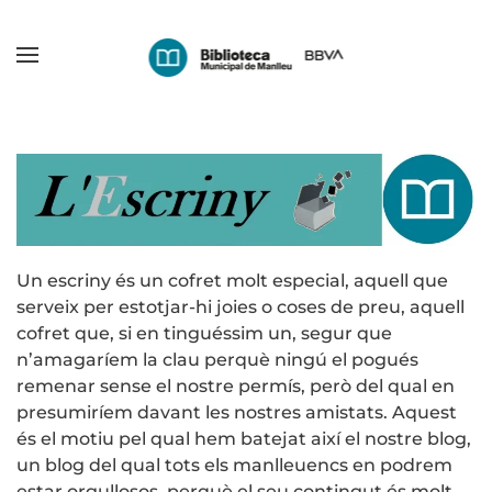
Skip
to
main
content
Un escriny és un cofret molt especial, aquell que
serveix per estotjar-hi joies o coses de preu, aquell
cofret que, si en tinguéssim un, segur que
n’amagaríem la clau perquè ningú el pogués
remenar sense el nostre permís, però del qual en
presumiríem davant les nostres amistats. Aquest
és el motiu pel qual hem batejat així el nostre blog,
un blog del qual tots els manlleuencs en podrem
estar orgullosos, perquè el seu contingut és molt