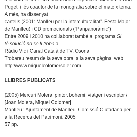
Puget, i és coautor de la monografia sobre el mateix tema.
A més, ha dissenyat
cartells (2001: Manlleu per la interculturalitat”. Festa Major
de Manlleu) i CD promocionals (“Panpanoràmic”)
Entre 2009 i 2010 ha col.laborat també
al programa
Si
té solució no se li troba
a
Ràdio Vic i Canal Català de TV. Osona
Trobareu resum de la seva obra a la seva pàgina web
http://www.miquelcolomersoler.com
LLIBRES PUBLICATS
(2005)
Mercuri Molera, pintor, bohemi, viatger i escriptor /
[Joan Molera, Miquel Colomer]
Manlleu : Ajuntament de Manlleu. Comissió Ciutadana per
a la Recerca del Patrimoni, 2005
57 pp.