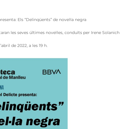
presenta: Els “Delinqüents” de novel·la negra
ran les seves últimes novel·les, conduïts per Irene Solanich
abril de 2022, a les 19 h.