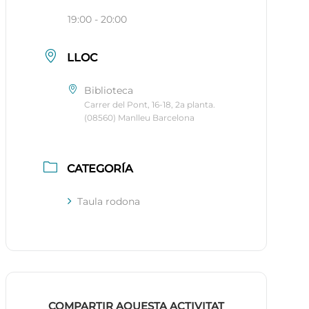
19:00 - 20:00
LLOC
Biblioteca
Carrer del Pont, 16-18, 2a planta.
(08560) Manlleu Barcelona
CATEGORÍA
Taula rodona
COMPARTIR AQUESTA ACTIVITAT