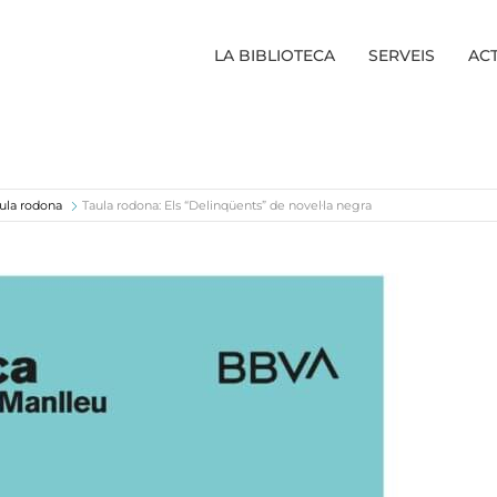
LA BIBLIOTECA
SERVEIS
ACT
ula rodona
Taula rodona: Els “Delinqüents” de novel·la negra