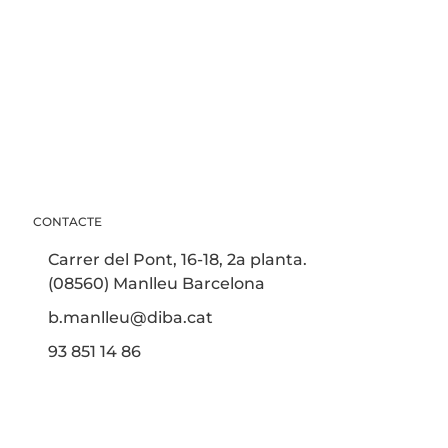
CONTACTE
Carrer del Pont, 16-18, 2a planta.
(08560) Manlleu Barcelona
b.manlleu@diba.cat
93 851 14 86