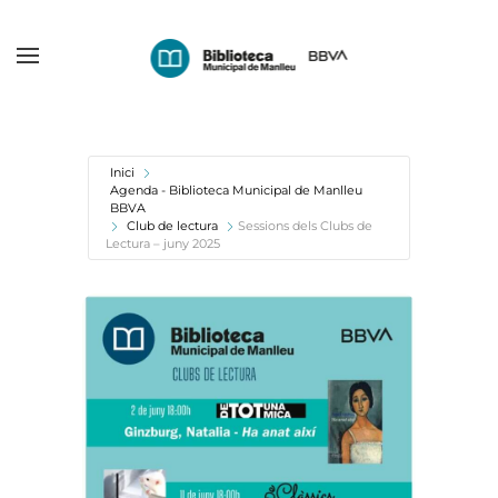
Skip
to
main
content
Inici
Agenda - Biblioteca Municipal de Manlleu
BBVA
Club de lectura
Sessions dels Clubs de
Lectura – juny 2025