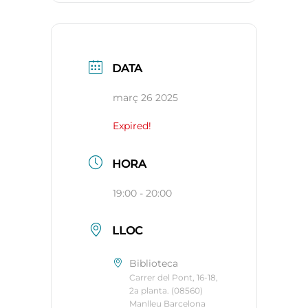
DATA
març 26 2025
Expired!
HORA
19:00 - 20:00
LLOC
Biblioteca
Carrer del Pont, 16-18,
2a planta. (08560)
Manlleu Barcelona