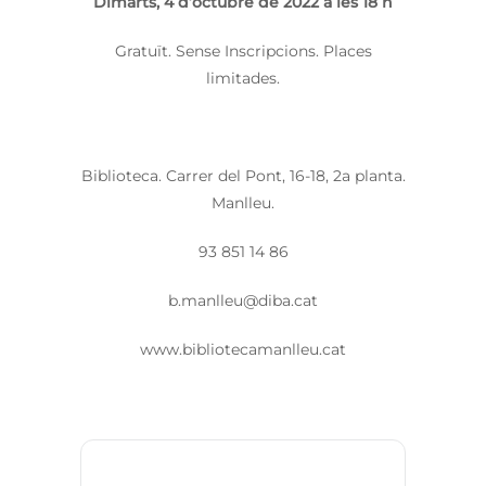
Dimarts, 4 d’octubre de 2022 a les 18 h
Gratuït. Sense Inscripcions. Places
limitades.
Biblioteca. Carrer del Pont, 16-18, 2a planta.
Manlleu.
93 851 14 86
b.manlleu@diba.cat
www.bibliotecamanlleu.cat