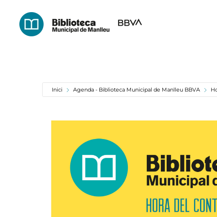
Skip
to
main
content
Inici
Agenda - Biblioteca Municipal de Manlleu BBVA
Ho