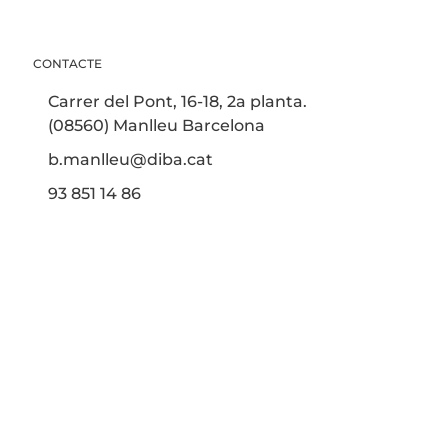
CONTACTE
Carrer del Pont, 16-18, 2a planta.
(08560) Manlleu Barcelona
b.manlleu@diba.cat
93 851 14 86