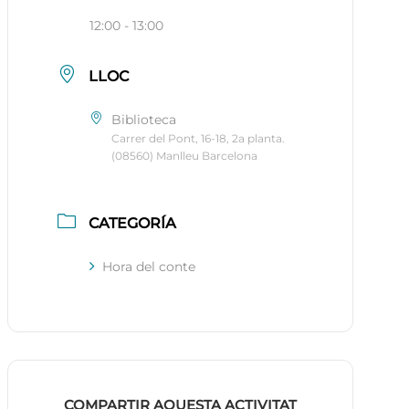
12:00 - 13:00
LLOC
Biblioteca
Carrer del Pont, 16-18, 2a planta.
(08560) Manlleu Barcelona
CATEGORÍA
Hora del conte
COMPARTIR AQUESTA ACTIVITAT