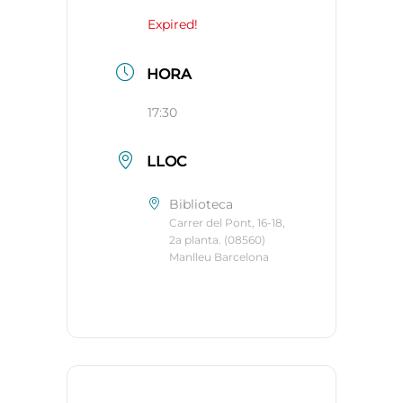
Expired!
HORA
17:30
LLOC
Biblioteca
Carrer del Pont, 16-18,
2a planta. (08560)
Manlleu Barcelona