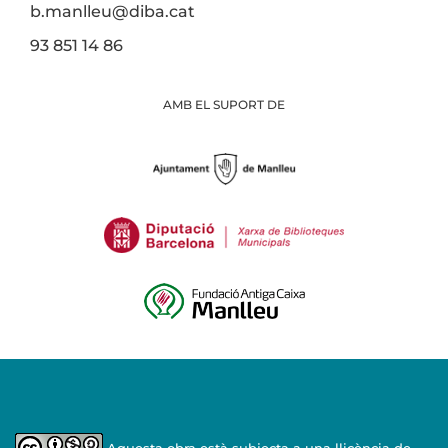
b.manlleu@diba.cat
93 851 14 86
AMB EL SUPORT DE