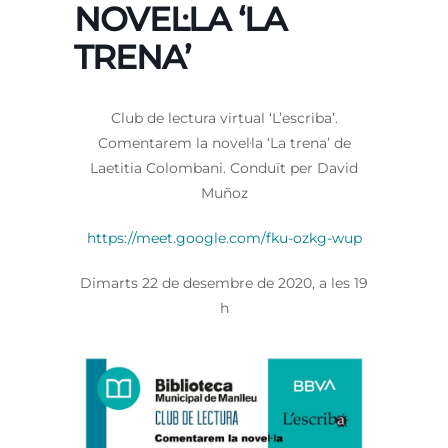
NOVEL·LA ‘LA
TRENA’
Club de lectura virtual ‘L’escriba’.
Comentarem la novel·la ‘La trena’ de
Laetitia Colombani. Conduït per David
Muñoz
https://meet.google.com/fku-ozkg-wup
Dimarts 22 de desembre de 2020, a les 19
h