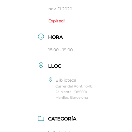
nov. 11 2020
Expired!
HORA
18:00 - 19:00
LLOC
Biblioteca
Carrer del Pont, 16-18,
2a planta. (08560)
Manlleu Barcelona
CATEGORÍA