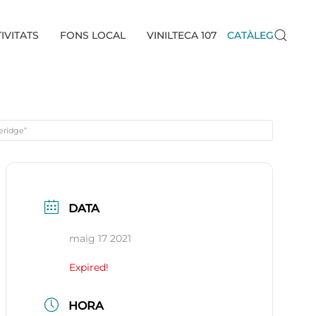
IVITATS
FONS LOCAL
VINILTECA 107
CATÀLEG
teridge”
DATA
maig 17 2021
Expired!
HORA