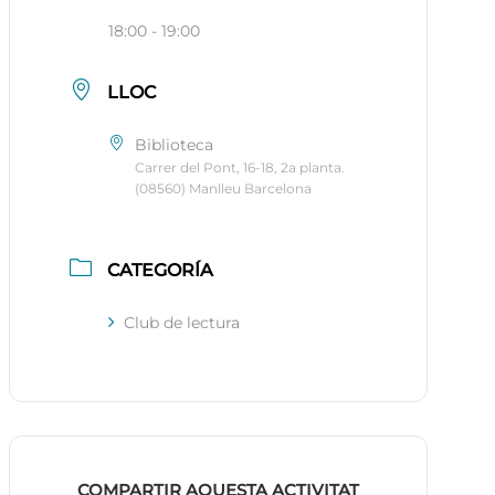
18:00 - 19:00
LLOC
Biblioteca
Carrer del Pont, 16-18, 2a planta.
(08560) Manlleu Barcelona
CATEGORÍA
Club de lectura
COMPARTIR AQUESTA ACTIVITAT