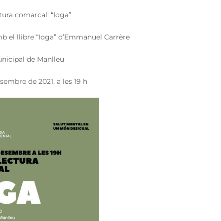
tura comarcal: “Ioga”
b el llibre “Ioga” d’Emmanuel Carrère
unicipal de Manlleu
esembre de 2021, a les 19 h