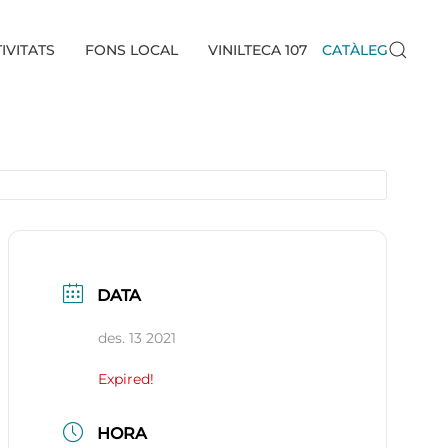
IVITATS
FONS LOCAL
VINILTECA 107
CATÀLEG
DATA
des. 13 2021
Expired!
HORA