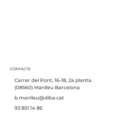
CONTACTE
Carrer del Pont, 16-18, 2a planta.
(08560) Manlleu Barcelona
b.manlleu@diba.cat
93 851 14 86