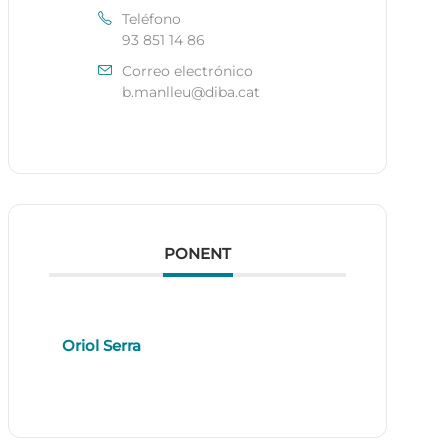
Teléfono
93 851 14 86
Correo electrónico
b.manlleu@diba.cat
PONENT
Oriol Serra