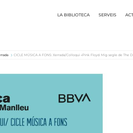
LA BIBLIOTECA
SERVEIS
ACT
rrada
CICLE MÚSICA A FONS: Xerrada/Col·loqui «Pink Floyd. Mig segle de The D