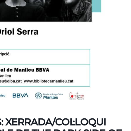
S: XERRADA/COL·LOQUI