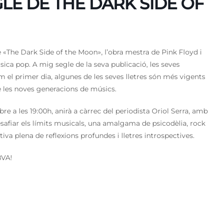
GLE DE THE DARK SIDE OF
 «The Dark Side of the Moon», l’obra mestra de Pink Floyd i
úsica pop. A mig segle de la seva publicació, les seves
 el primer dia, algunes de les seves lletres són més vigents
re les noves generacions de músics.
re a les 19:00h, anirà a càrrec del periodista Oriol Serra, amb
afiar els límits musicals, una amalgama de psicodèlia, rock
va plena de reflexions profundes i lletres introspectives.
BVA!