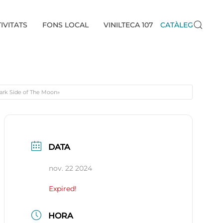
IVITATS
FONS LOCAL
VINILTECA 107
CATÀLEG
ark Side of The Moon»
DATA
nov. 22 2024
Expired!
HORA