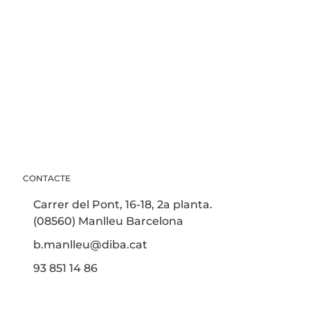
CONTACTE
Carrer del Pont, 16-18, 2a planta.
(08560) Manlleu Barcelona
b.manlleu@diba.cat
93 851 14 86