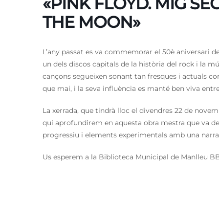
«PINK FLOYD. MIG SE
THE MOON»
L’any passat es va commemorar el 50è aniversari de
un dels discos capitals de la història del rock i la m
cançons segueixen sonant tan fresques i actuals com
que mai, i la seva influència es manté ben viva ent
La xerrada, que tindrà lloc el divendres 22 de novemb
qui aprofundirem en aquesta obra mestra que va des
progressiu i elements experimentals amb una narrati
Us esperem a la Biblioteca Municipal de Manlleu B