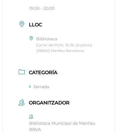
19:00 - 20:00
LLOC
Biblioteca
Carrer del Pont, 16-18, 2a planta.
(08560) Manlleu Barcelona
CATEGORÍA
Xerrada
ORGANITZADOR
Biblioteca Municipal de Manlleu
BBVA